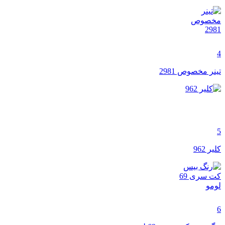
4
تینر مخصوص 2981
5
کلیر 962
6