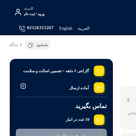
کاربری
ورود / ثبت نام
02126315267
العربية
English
0 دیدگاه
نامعلوم
کلیر921 لومو
گارانتی ۶ ماهه + تضمین اصالت و سلامت
آماده ارسال
تماس بگیرید
تماس
50 عدد در انبار
بروزرسانی قیمت:
10 ماه پیش