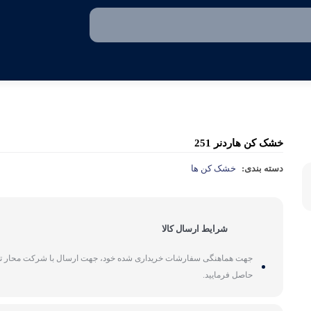
کلیر 924
کلیر 911 لومو
خشک کن هاردنر 251
دسته بندی:
خشک کن ها
کلیر 921
کلیر 941
شرایط ارسال کالا
کلیر 951HS
جهت هماهنگی سفارشات خریداری شده خود، جهت ارسال با شرکت محار 
حاصل فرمایید.
کلیر 961