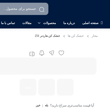
صفحه اصلی
درباره ما
محصولات
مقالات
تماس با ما
محار
خشک کن ها
کلیرها
خشک کن هاردنر 251
خشک کن ها
رنگ های اکریلیک دوجزئی
تینرها
رنگ های فوری
رنگ های روغنی
آیا قیمت مناسب‌تری سراغ دارید؟
بله
|
خیر
رنگ های بیس کت