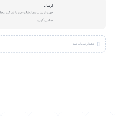
کلیر 962
ارسال
جهت ارسال سفارشات خود با شرکت محار
تماس بگیرید.
هشدار سامانه همتا