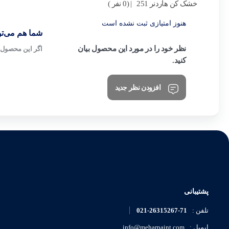
خشک کن هاردنر 251
| (0 نفر )
هنوز امتیازی ثبت نشده است
شما هم می‌توا
نظر خود را در مورد این محصول بیان
اگر این محصول ر
کنید.
افزودن نظر جدید
پشتیبانی
021-26315267-71
تلفن :
info@meharpaint.com
ایمیل :